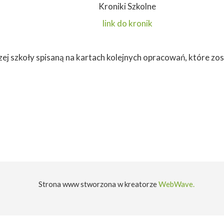
Kroniki Szkolne
POMOC UCZNIOM
link do kronik
STORIA EKONOMIKA
I
POLISA
zej szkoły spisaną na kartach kolejnych opracowań, które zo
LE
DOMOŚCI
Strona www stworzona w kreatorze
WebWave.