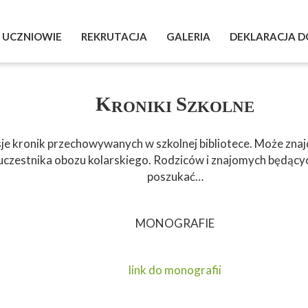
UCZNIOWIE
REKRUTACJA
GALERIA
DEKLARACJA D
BEZPIECZNY INTERNET
OGICZNA
PRAKTYKI ZAWODOWE
K
S
RONIKI
ZKOLNE
A
KU SZKOLNEGO
MATURA
 kronik przechowywanych w szkolnej bibliotece. Może znajdz
 DZIAŁAŃ
EGZAMIN ZAWODOWY
 uczestnika obozu kolarskiego. Rodziców i znajomych będący
poszukać…
MATEMATYKA
PEDAGOG INFORMUJE
MONOGRAFIE
PSYCHOLOG INFORMUJE
link do monografii
BIBLIOTEKA POLECA
RZECZNIK PRAW UCZNIA