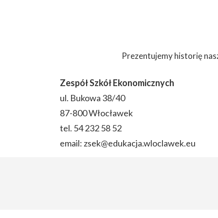
ZJAZDY EKONOMIKA
PROJEKTY
TAK TO SIĘ ZACZĘŁO - HI
PRZYDATNE LINK
Prezentujemy historię nas
KRONIKI SZKOLNE
DLA NAUCZYCIE
Zespół Szkół Ekonomicznych
ZAPYTANIE OFERTOWE
DLA RODZICÓW
ul. Bukowa 38/40
PATRONI I PARTNERZY
COVID-19
87-800 Włocławek
tel. 54 232 58 52
SYGNALISTA
ARCHIWUM WIA
email: zsek@edukacja.wloclawek.eu
RODO