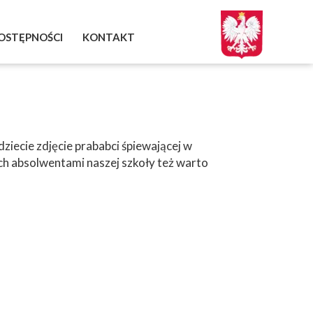
OSTĘPNOŚCI
KONTAKT
iecie zdjęcie prababci śpiewającej w
ch absolwentami naszej szkoły też warto