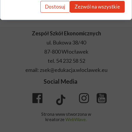
Dostosuj
Zezwól na wszystkie
Biblioteka poleca
Zespół Szkół Ekonomicznych
ul. Bukowa 38/40
87-800 Włocławek
tel. 54 232 58 52
email: zsek@edukacja.wloclawek.eu
Social Media
Strona www stworzona w
kreatorze
WebWave.