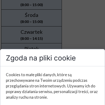
(8:00 – 15:00)
Środa
(8:00 – 15:00)
Czwartek
(8:00 – 14:15)
Piątek
(8:15 – 14:00)
Zgoda na pliki cookie
Nauczyciele bibliotekarze:
Cookies to małe pliki danych, które są
przechowywane na Twoim urządzeniu podczas
mgr Alina Podolak
przeglądania stron internetowych. Używamy ich do
mgr Kinga Rażewska
poprawy działania serwisu, personalizacji treści, oraz
analizy ruchu na stronie.